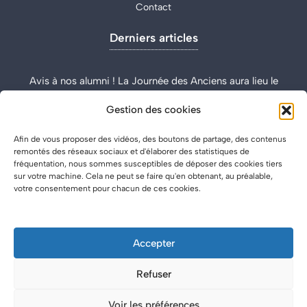
Contact
Derniers articles
Avis à nos alumni ! La Journée des Anciens aura lieu le
samedi 12 septembre.
Gestion des cookies
La 29e promotion célébrée à « La Plomberie » d’Épinal
Les étudiants en week-end à Paris
Afin de vous proposer des vidéos, des boutons de partage, des contenus
remontés des réseaux sociaux et d'élaborer des statistiques de
fréquentation, nous sommes susceptibles de déposer des cookies tiers
sur votre machine. Cela ne peut se faire qu'en obtenant, au préalable,
votre consentement pour chacun de ces cookies.
Accepter
Réalisation
Blitzo
© AJSCP - Master DCPAP 2026
Refuser
Voir les préférences