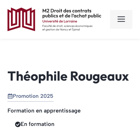
Aller
au
Men
contenu
Théophile Rougeaux
Promotion 2025
Formation en apprentissage
En formation